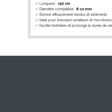
✅ Longueur :
150 cm
✅ Diamètre compatible :
8-10 mm
✅ Élimine efficacement résidus et sédiments
✅ Idéal pour brasseurs amateurs et microbrass
✅ Facilite l’entretien et prolonge la durée de vi