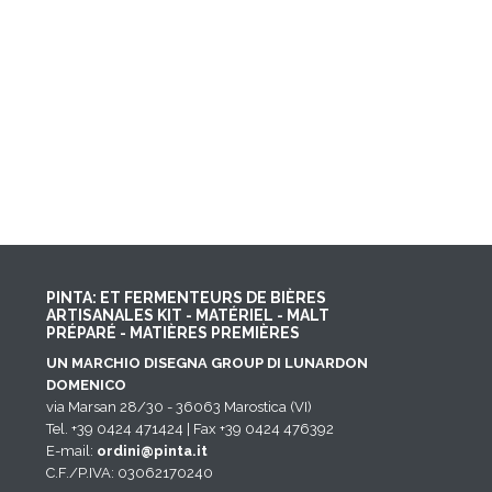
PINTA: ET FERMENTEURS DE BIÈRES
ARTISANALES KIT - MATÉRIEL - MALT
PRÉPARÉ - MATIÈRES PREMIÈRES
UN MARCHIO DISEGNA GROUP DI LUNARDON
DOMENICO
via Marsan 28/30 - 36063 Marostica (VI)
Tel. +39 0424 471424 | Fax +39 0424 476392
E-mail:
ordini@pinta.it
C.F./P.IVA: 03062170240