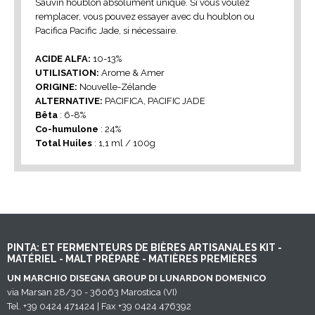
Sauvin houblon absolument unique. Si vous voulez
remplacer, vous pouvez essayer avec du houblon ou
Pacifica Pacific Jade, si nécessaire.
ACIDE ALFA:
10-13%
UTILISATION:
Arome & Amer
ORIGINE:
Nouvelle-Zélande
ALTERNATIVE:
PACIFICA, PACIFIC JADE
Bêta
: 6-8%
Co-humulone
: 24%
Total Huiles
: 1,1 ml / 100g
PINTA: ET FERMENTEURS DE BIÈRES ARTISANALES KIT -
MATÉRIEL - MALT PRÉPARÉ - MATIÈRES PREMIÈRES
UN MARCHIO DISEGNA GROUP DI LUNARDON DOMENICO
via Marsan 28/30 - 36063 Marostica (VI)
Tel. +39 0424 471424 | Fax +39 0424 476392