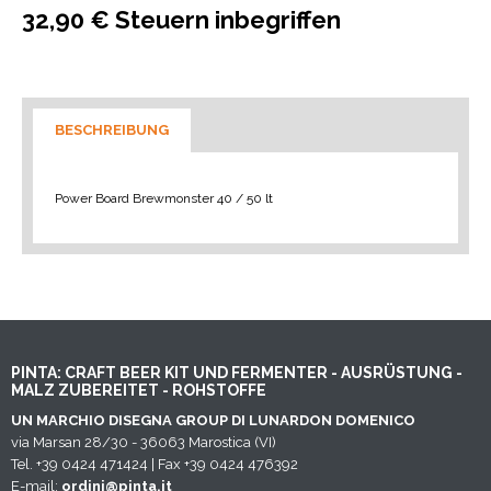
32,90 € Steuern inbegriffen
BESCHREIBUNG
Power Board Brewmonster 40 / 50 lt
PINTA: CRAFT BEER KIT UND FERMENTER - AUSRÜSTUNG -
MALZ ZUBEREITET - ROHSTOFFE
UN MARCHIO DISEGNA GROUP DI LUNARDON DOMENICO
via Marsan 28/30 - 36063 Marostica (VI)
Tel. +39 0424 471424 | Fax +39 0424 476392
E-mail:
ordini@pinta.it