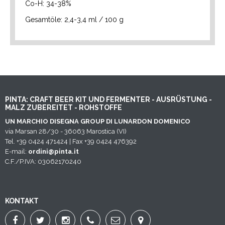
Co-H: 34-38%
Gesamtöle: 2,4-3,4 ml / 100 g
PINTA: CRAFT BEER KIT UND FERMENTER - AUSRÜSTUNG -
MALZ ZUBEREITET - ROHSTOFFE
UN MARCHIO DISEGNA GROUP DI LUNARDON DOMENICO
via Marsan 28/30 - 36063 Marostica (VI)
Tel. +39 0424 471424 | Fax +39 0424 476392
E-mail:
ordini@pinta.it
C.F./P.IVA: 03062170240
KONTAKT