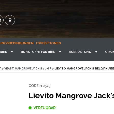
UNGSBEDINGUNGEN
EXPEDITIONEN
BIER
▼
ROHSTOFFE FÜR BIER
▼
AUSRÜSTUNG
▼
GRAI
T
>
YEAST MANGROVE JACK'S 10 GR
> LIEVITO MANGROVE JACK'S BELGIAN AB
CODE: 10573
Lievito Mangrove Jack'
VERFUGBAR