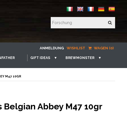
ANMELDUNG
WISHLIST
WAGEN (0)
NFATHER
GIFT IDEAS
▼
BREWMONSTER
▼
BEY M47 10GR
s Belgian Abbey M47 10gr