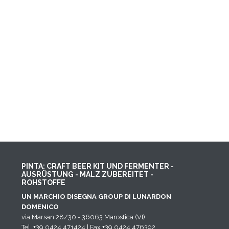
PINTA: CRAFT BEER KIT UND FERMENTER -
AUSRÜSTUNG - MALZ ZUBEREITET -
ROHSTOFFE
UN MARCHIO DISEGNA GROUP DI LUNARDON
DOMENICO
via Marsan 28/30 - 36063 Marostica (VI)
Tel. +39 0424 471424 | Fax +39 0424 476392