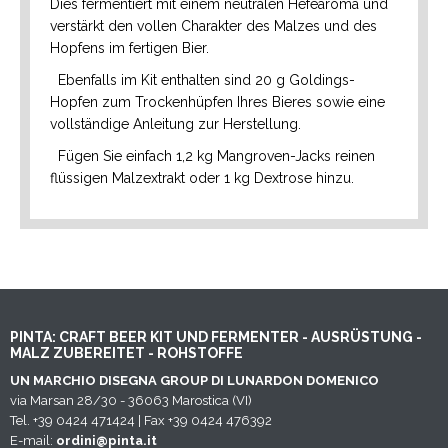
Dies fermentiert mit einem neutralen Hefearoma und
verstärkt den vollen Charakter des Malzes und des
Hopfens im fertigen Bier.
Ebenfalls im Kit enthalten sind 20 g Goldings-
Hopfen zum Trockenhüpfen Ihres Bieres sowie eine
vollständige Anleitung zur Herstellung.
Fügen Sie einfach 1,2 kg Mangroven-Jacks reinen
flüssigen Malzextrakt oder 1 kg Dextrose hinzu.
PINTA: CRAFT BEER KIT UND FERMENTER - AUSRÜSTUNG -
MALZ ZUBEREITET - ROHSTOFFE
UN MARCHIO DISEGNA GROUP DI LUNARDON DOMENICO
via Marsan 28/30 - 36063 Marostica (VI)
Tel. +39 0424 471424 | Fax +39 0424 476392
E-mail:
ordini@pinta.it